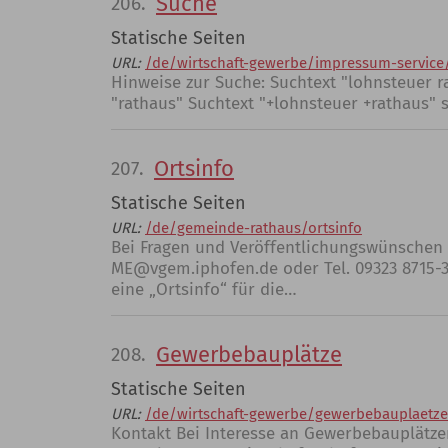
Suche
206.
Statische Seiten
URL:
/de/wirtschaft-gewerbe/impressum-service
Hinweise zur Suche: Suchtext "lohnsteuer 
"rathaus" Suchtext "+lohnsteuer +rathaus" 
Ortsinfo
207.
Statische Seiten
URL:
/de/gemeinde-rathaus/ortsinfo
Bei Fragen und Veröffentlichungswünschen w
ME@vgem.iphofen.de oder Tel. 09323 8715-3
eine „Ortsinfo“ für die…
Gewerbebauplätze
208.
Statische Seiten
URL:
/de/wirtschaft-gewerbe/gewerbebauplaetz
Kontakt Bei Interesse an Gewerbebauplätzen