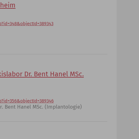
sheim
p?id=348&objectId=389343
islabor Dr. Bent Hanel MSc.
p?id=356&objectId=389346
r. Bent Hanel MSc. (Implantologie)