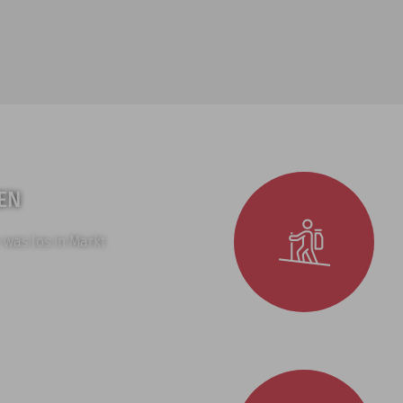
EN
 was los in Markt