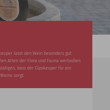
keuper lässt den Wein besonders gut
len Arten der Flora und Fauna wertvollen
tätigen, dass der Gipskeuper für ein
 Weine sorgt.