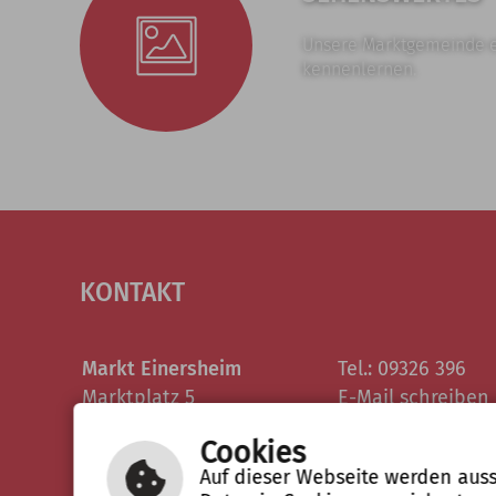
Unsere Marktgemeinde 
kennenlernen.
KONTAKT
Markt Einersheim
Tel.: 09326 396
Marktplatz 5
E-Mail schreiben
97348 Markt Einersheim
Cookies
Auf dieser Webseite werden auss