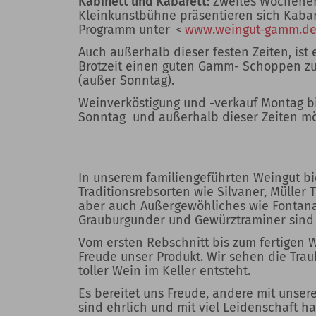
Kabinett und Kabarett:
Zweites Wochenen
Kleinkunstbühne präsentieren sich Kabar
Programm unter
www.weingut-gamm.d
Auch außerhalb dieser festen Zeiten, ist 
Brotzeit einen guten Gamm- Schoppen z
(außer Sonntag).
Weinverköstigung und -verkauf Montag bi
Sonntag und außerhalb dieser Zeiten mög
In unserem familiengeführten Weingut bi
Traditionsrebsorten wie Silvaner, Mülle
aber auch Außergewöhliches wie Fontanar
Grauburgunder und Gewürztraminer sind 
Vom ersten Rebschnitt bis zum fertigen W
Freude unser Produkt. Wir sehen die Tra
toller Wein im Keller entsteht.
Es bereitet uns Freude, andere mit unse
sind ehrlich und mit viel Leidenschaft 