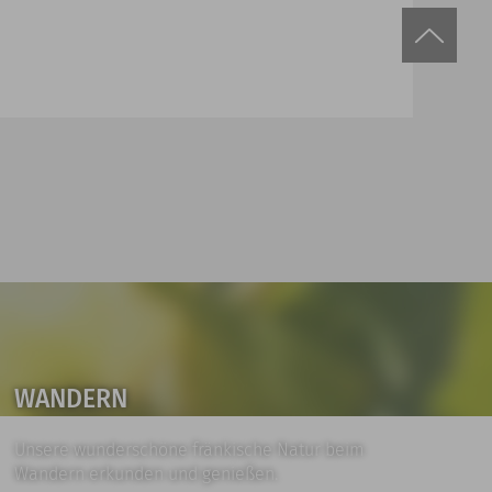
WANDERN
Unsere wunderschöne fränkische Natur beim
Wandern erkunden und genießen.