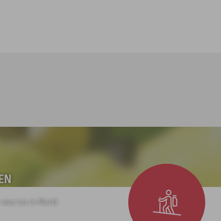
EN
 was los in Markt