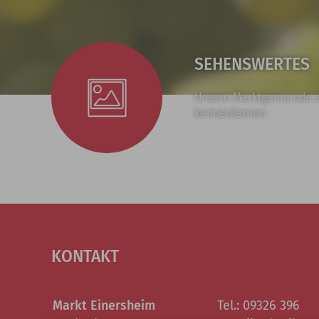
SEHENSWERTES
Unsere Marktgemeinde 
kennenlernen.
KONTAKT
Markt Einersheim
Tel.: 09326 396