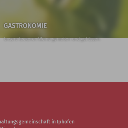
GASTRONOMIE
Unsere leckeren Weine genießen und gut Essen.
altungsgemeinschaft in Iphofen