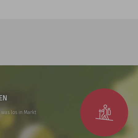
EN
 was los in Markt