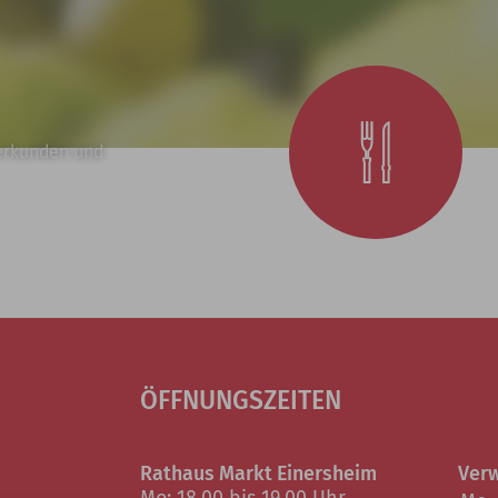
erkunden und
ÖFFNUNGSZEITEN
Rathaus Markt Einersheim
Verw