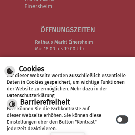
Einersheim
ÖFFNUNGSZEITEN
Rathaus Markt Einersheim
Mo: 18.00 bis 19.00 Uhr
Verwaltungsgemeinschaft in Iphofen
Cookies
Mo, Di
08.00 – 12.30 Uhr &
Auf dieser Webseite werden ausschließlich essentielle
und Do:
14.00 – 16.30 Uhr
Daten in Cookies gespeichert, um wichtige Funktionen
der Website zu ermöglichen. Mehr dazu in der
Mi & Fr
08.00 – 12.30 Uhr
Datenschutzerklärung
Das Einwohnermeldeamt ist zusätzlich
Barrierefreiheit
am Donnerstag bis 18.00 Uhr geöffnet.
Hier können Sie die Farbkontraste auf
dieser Webseite erhöhen. Sie können diese
Einstellungen über den Button "Kontrast"
jederzeit deaktivieren.
Inhalt
Impressum
Hilfe
Datenschutzerklärung